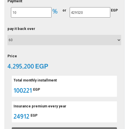
Payment
%
or
EGP
pay it back over
Price
4,295,200 EGP
Total monthly installment
100221
EGP
Insurance premium every year
24912
EGP