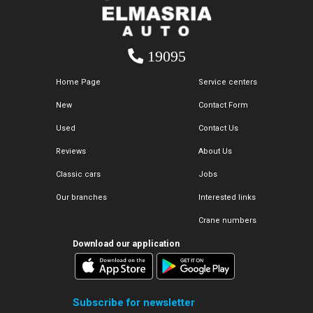
19095
Home Page
Service centers
New
Contact Form
Used
Contact Us
Reviews
About Us
Classic cars
Jobs
Our branches
Interested links
Crane numbers
Download our application
Subscribe for newsletter