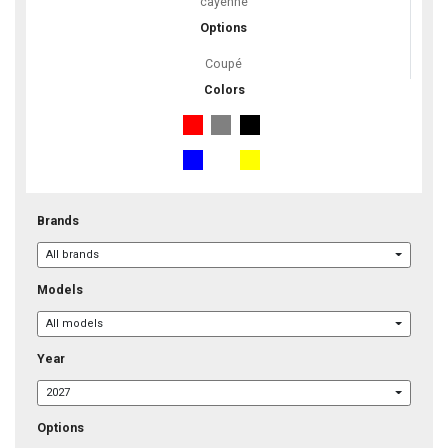
cayenne
Options
Coupé
Colors
Brands
All brands
Models
All models
Year
2027
Options