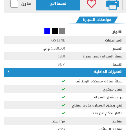
قارن
قسط الآن
مواصفات السيارة
الألوان
المواصفات
GS LINE
السعر
1,550,000 ج.م.‏
سعة المحرك (سي سي)
1200
النمط
SUV
المميزات الداخلية
عجلة قيادة متعددة الوظائف
قفل مركزي
زر تشغيل المحرك
فتح وغلق السياره بدون مفتاح
جهاز تحكم عن بعد
مقاعد
من الجلد
مقاعد السائق
يدوى