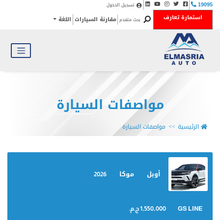
تسجيل الدخول
19095
استمارة تعارف
مقارنة السيارات
اللغة
بحث متقدم
مواصفات السيارة
الرئيسية
مواصفات السيارة
أوبل
موكا
2026
GS LINE
1,550,000 ج.م.‏