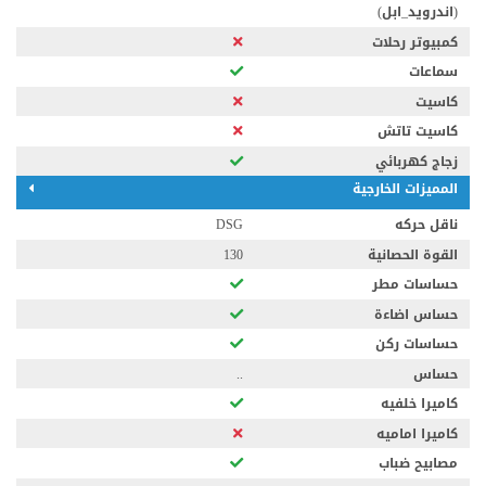
(اندرويد_ابل)
كمبيوتر رحلات
سماعات
كاسيت
كاسيت تاتش
زجاج كهربائي
المميزات الخارجية
ناقل حركه
DSG
القوة الحصانية
130
حساسات مطر
حساس اضاءة
حساسات ركن
حساس
..
كاميرا خلفيه
كاميرا اماميه
مصابيح ضباب