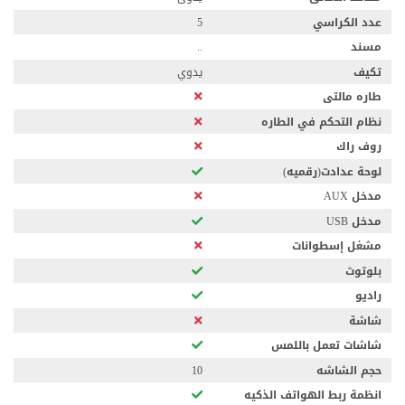
عدد الكراسي
5
مسند
..
تكيف
يدوي
طاره مالتى
نظام التحكم في الطاره
روف راك
لوحة عدادت(رقميه)
مدخل AUX
مدخل USB
مشغل إسطوانات
بلوتوث
راديو
شاشة
شاشات تعمل باللمس
حجم الشاشه
10
انظمة ربط الهواتف الذكيه