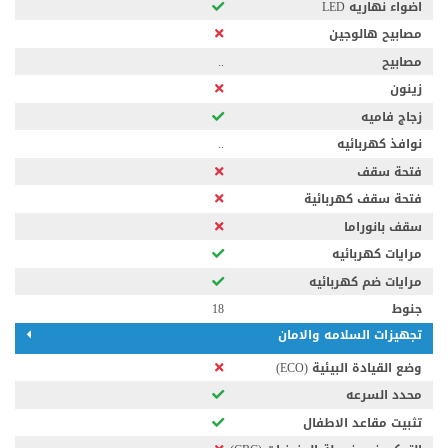
اضواء نهاريه LED
مصابيح هالوجين
مصابيح
..
زينون
زجاج فاميه
نوافذ كهربائيه
..
فتحة سقف
فتحة سقف كهربائية
سقف بانوراما
مرايات كهربائيه
مرايات ضم كهربائيه
جنوط
18
تجهيزات السلامه والامان
وضع القيادة البيئية (ECO)
محدد السرعه
تثبيت مقاعد الاطفال