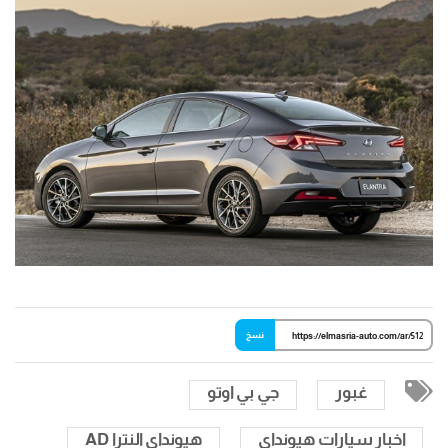
نسخ
غبور
جي بي اوتو
اخبار سيارات هيونداي
هيونداي النترا AD