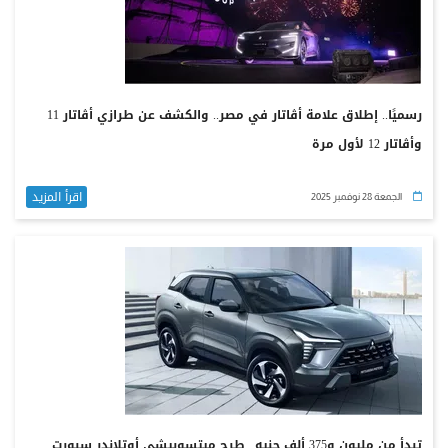
رسميًا.. إطلاق علامة أڤاتار في مصر.. والكشف عن طرازي أڤاتار 11
وأڤاتار 12 لأول مرة
اقرأ المزيد
الجمعة 28 نوفمبر 2025
تبدأ من مليون و375 ألف جنيه.. طرح ميتسوبيشي أوتلاندر سبورت