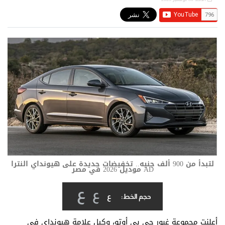
لتبدأ من 900 ألف جنيه.. تخفيضات جديدة على هيونداي النترا
AD موديل 2026 في مصر
ع
ع
ع
حجم الخط:
أعلنت مجموعة غبور جي بي أوتو، وكيل علامة هيونداي في