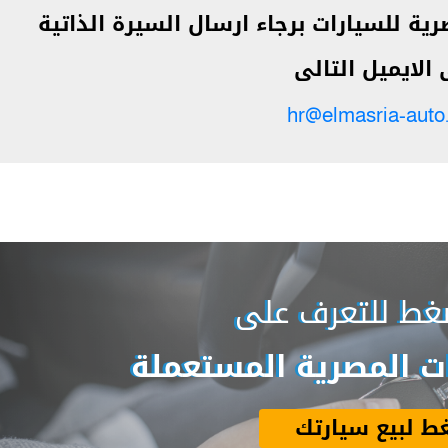
ية للسيارات برجاء ارسال السيرة الذاتية
الايميل التالى
hr@elmasria-auto
غط للتعرف على
 المصرية المستعملة
ط لبيع سيارتك