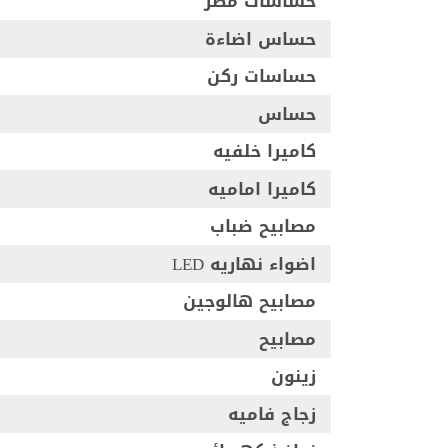
حساسات مطر
حساس اضاءة
حساسات ركن
حساس
كاميرا خلفيه
كاميرا اماميه
مصابيح ضباب
اضواء نهاريه LED
مصابيح هالوجين
مصابيح
زينون
زجاج فاميه