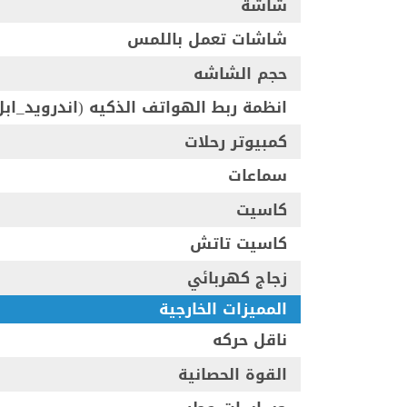
شاشة
شاشات تعمل باللمس
حجم الشاشه
انظمة ربط الهواتف الذكيه (اندرويد_ابل
كمبيوتر رحلات
سماعات
كاسيت
كاسيت تاتش
زجاج كهربائي
المميزات الخارجية
ناقل حركه
القوة الحصانية