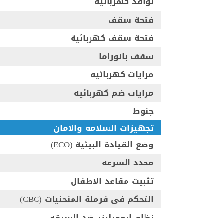
نوافذ كهربائيه
فتحة سقف
فتحة سقف كهربائية
سقف بانوراما
مرايات كهربائيه
مرايات ضم كهربائيه
جنوط
تجهيزات السلامه والامان
وضع القيادة البيئية (ECO)
محدد السرعه
تثبيت مقاعد الاطفال
التحكم فى فرملة المنحنيات (CBC)
نظام ايموبليزر ضد السرقه