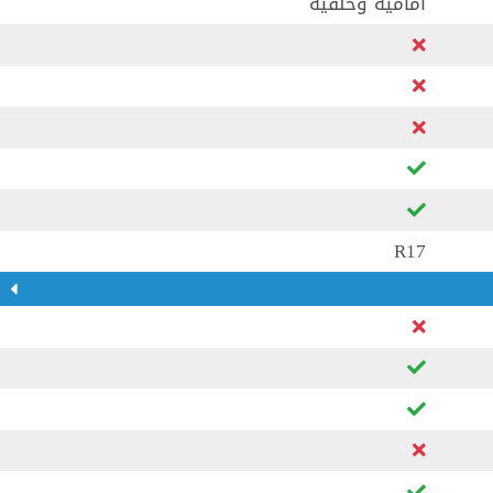
اماميه وخلفيه
R17