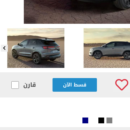
قارن
قسط الآن