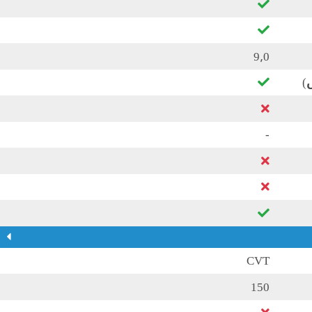
9٫0
)
-
CVT
150