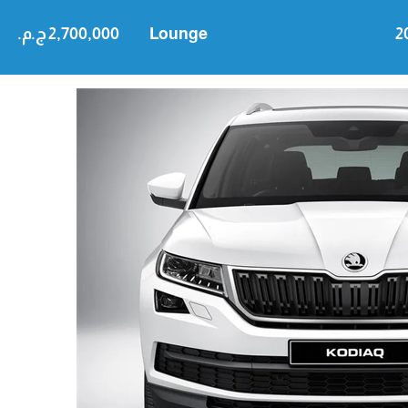
2
Lounge
2,700,000 ج.م.‏