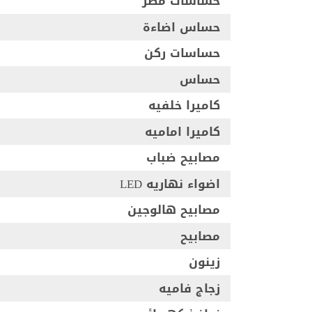
حساسات مطر
حساس اضاءة
حساسات ركن
حساس
كاميرا خلفيه
كاميرا اماميه
مصابيح ضباب
اضواء نهاريه LED
مصابيح هالوجين
مصابيح
زينون
زجاج فاميه