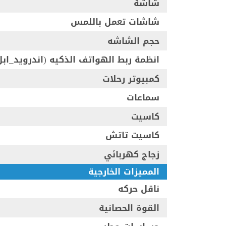
شاشة
شاشات تعمل باللمس
حجم الشاشه
انظمة ربط الهواتف الذكيه (اندرويد_ابل
كمبيوتر رحلات
سماعات
كاسيت
كاسيت تاتش
زجاج كهربائي
المميزات الخارجية
ناقل حركه
القوة الحصانية