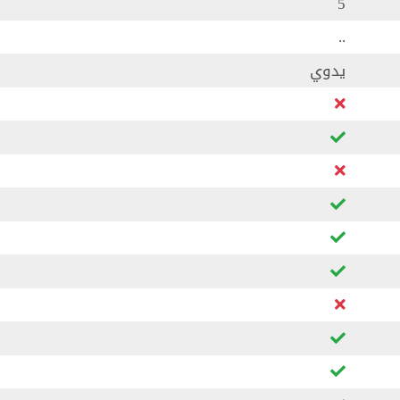
5
..
يدوي