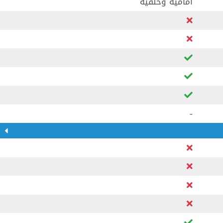
اماميه وخلفيه
-