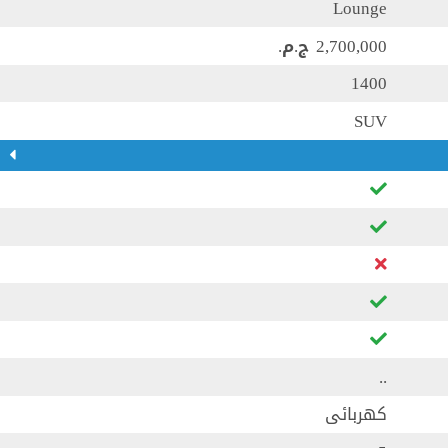
Lounge
2,700,000 ج.م.‏
1400
SUV
..
كهربائى