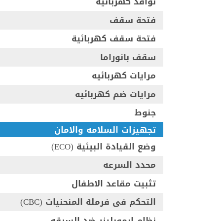
نوافذ كهربائيه
فتحة سقف
فتحة سقف كهربائية
سقف بانوراما
مرايات كهربائيه
مرايات ضم كهربائيه
جنوط
تجهيزات السلامه والامان
وضع القيادة البيئية (ECO)
محدد السرعه
تثبيت مقاعد الاطفال
التحكم فى فرملة المنحنيات (CBC)
نظام ايموبليزر ضد السرقه