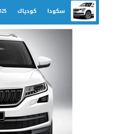
سكودا
كودياك
025