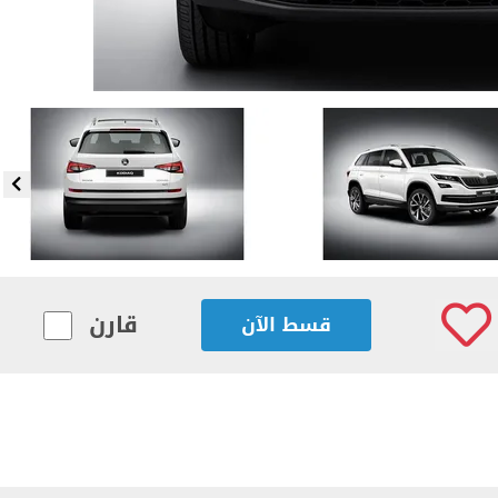
قارن
قسط الآن