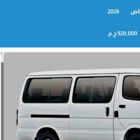
اص
2026
920,000 ج.م.‏