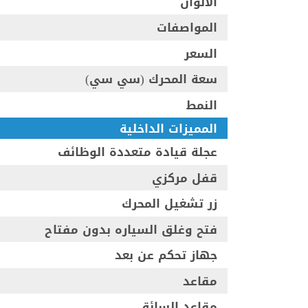
الألوان
المواصفات
السعر
سعة المحرك (سي سي)
النمط
المميزات الداخلية
عجلة قيادة متعددة الوظائف
قفل مركزي
زر تشغيل المحرك
فتح وغلق السياره بدون مفتاح
جهاز تحكم عن بعد
مقاعد
مقاعد السائق