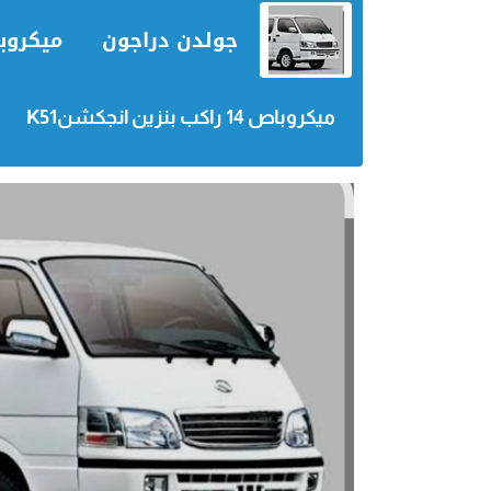
جولدن دراجون
ميكروب
ميكروباص 14 راكب بنزين انجكشنK51