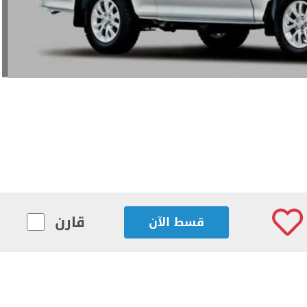
قارن
قسط الآن