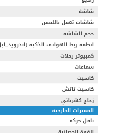
راديو
شاشة
شاشات تعمل باللمس
حجم الشاشه
انظمة ربط الهواتف الذكيه (اندرويد_ابل
كمبيوتر رحلات
سماعات
كاسيت
كاسيت تاتش
زجاج كهربائي
المميزات الخارجية
ناقل حركه
القوة الحصانية