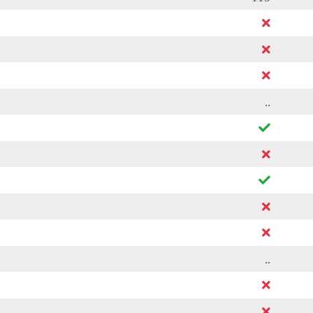
..
..