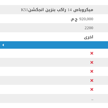
ميكروباص 14 راكب بنزين انجكشنK51
920,000 ج.م.‏
2200
اخرى
..
...