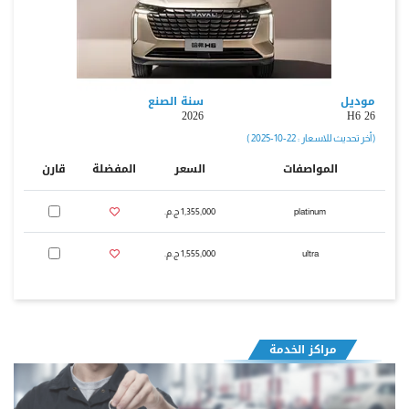
موديل
سنة الصنع
2026
H6 26
( أخر تحديث للاسعار : 22-10-2025 )
المواصفات
السعر
المفضلة
قارن
platinum
1,355,000 ج.م.‏
ultra
1,555,000 ج.م.‏
مراكز الخدمة