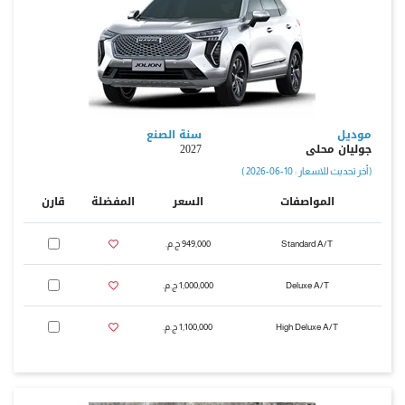
موديل
سنة الصنع
جوليان محلى
2027
( أخر تحديث للاسعار : 10-06-2026 )
المواصفات
السعر
المفضلة
قارن
Standard A/T
949,000 ج.م.‏
Deluxe A/T
1,000,000 ج.م.‏
High Deluxe A/T
1,100,000 ج.م.‏