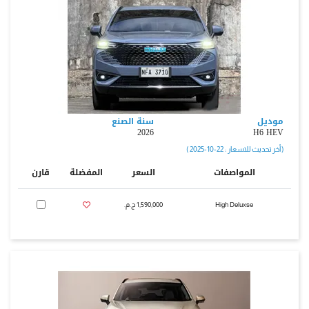
موديل
سنة الصنع
2026
H6 HEV
( أخر تحديث للاسعار : 22-10-2025 )
المواصفات
السعر
المفضلة
قارن
High Deluxse
1,590,000 ج.م.‏