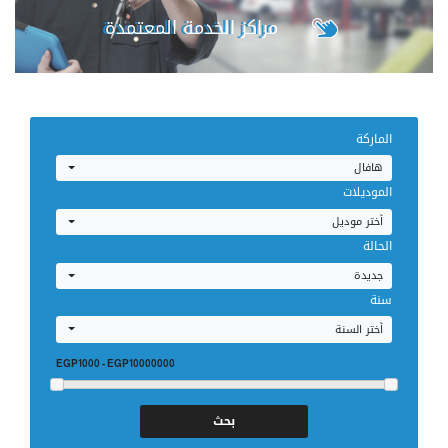
مراكز الخدمة المعتمدة
للمصرية للسيارات
الماركة
هافال
الموديلات
إحجز صيانتك
أختر موديل
الحالة
جديدة
سنة
أختر السنة
EGP1000
-
EGP10000000