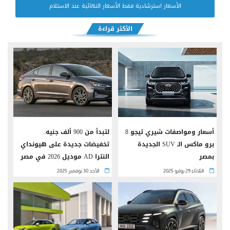
الأسعار استرشادية فقط الأسعار النهائية عند الاستلام
الأكثر قراءة
أسعار ومواصفات شيري تيجو 8
لتبدأ من 900 ألف جنيه..
برو ماكس الـ SUV الجديدة
تخفيضات جديدة على هيونداي
بمصر
النترا AD موديل 2026 في مصر
الثلاثاء 29 يوليو 2025
الأحد 30 نوفمبر 2025