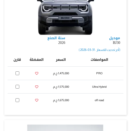
موديل
سنة الصنع
2026
BJ30
( أخر تحديث للاسعار : 31-03-2026 )
المواصفات
السعر
المفضلة
قارن
PRO
1,475,000 ج.م.‏
Ultra Hybrid
1,575,000 ج.م.‏
off road
1,675,000 ج.م.‏