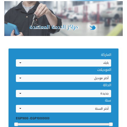
مراكز الخدمة المعتمدة
الماركة
بايك
للمصرية للسيارات
الموديلات
أختر موديل
الحالة
جديدة
إحجز صيانتك
سنة
أختر السنة
EGP1000
-
EGP10000000