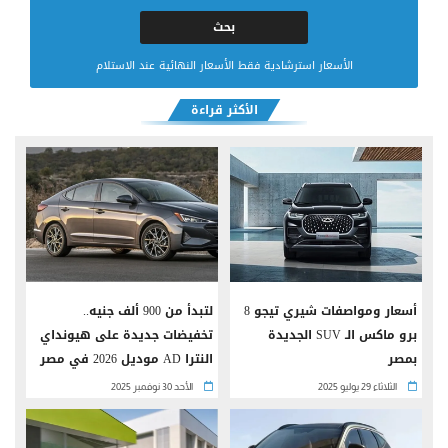
الأسعار استرشادية فقط الأسعار النهائية عند الاستلام
الأكثر قراءة
أسعار ومواصفات شيري تيجو 8
لتبدأ من 900 ألف جنيه..
برو ماكس الـ SUV الجديدة
تخفيضات جديدة على هيونداي
بمصر
النترا AD موديل 2026 في مصر
الثلاثاء 29 يوليو 2025
الأحد 30 نوفمبر 2025