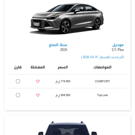
موديل
سنة الصنع
2026
U5 Plus
( أخر تحديث للاسعار : 31-03-2026 )
المواصفات
السعر
المفضلة
قارن
COMFORT
774,900 ج.م.‏
Top Line
904,900 ج.م.‏