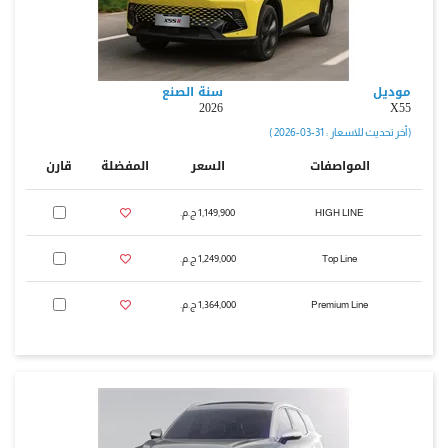
موديل
سنة الصنع
2026
X55
( أخر تحديث للاسعار : 31-03-2026 )
المواصفات
السعر
المفضلة
قارن
HIGH LINE
1,149,900 ج.م.‏
Top Line
1,249,000 ج.م.‏
Premium Line
1,364,000 ج.م.‏