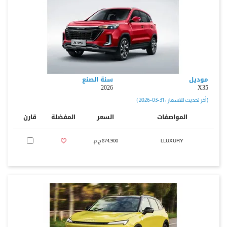
موديل
سنة الصنع
2026
X35
( أخر تحديث للاسعار : 31-03-2026 )
المواصفات
السعر
المفضلة
قارن
LLUXURY
874,900 ج.م.‏