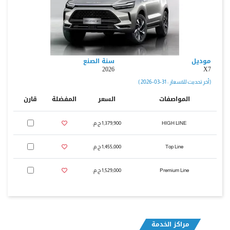
موديل
سنة الصنع
2026
X7
( أخر تحديث للاسعار : 31-03-2026 )
المواصفات
السعر
المفضلة
قارن
HIGH LINE
1,379,900 ج.م.‏
Top Line
1,455,000 ج.م.‏
Premium Line
1,529,000 ج.م.‏
مراكز الخدمة