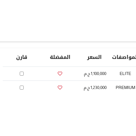
لمواصفات
السعر
المفضلة
قارن
ELITE
1,100,000 ج.م.‏
PREMIUM
1,230,000 ج.م.‏