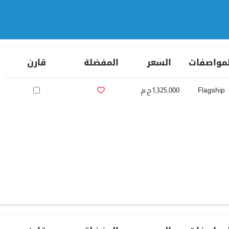
لمواصفات
السعر
المفضلة
قارن
Flagship
1,325,000 ج.م.‏