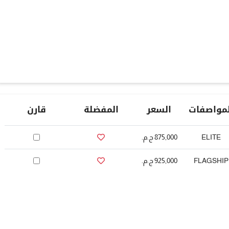
لمواصفات
السعر
المفضلة
قارن
ELITE
875,000 ج.م.‏
FLAGSHIP
925,000 ج.م.‏