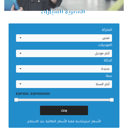
للمصرية للسيارات
إحجز صيانتك
الماركة
مينى
الموديلات
أختر موديل
الحالة
جديدة
سنة
أختر السنة
EGP1000
-
EGP10000000
الأسعار استرشادية فقط الأسعار النهائية عند الاستلام