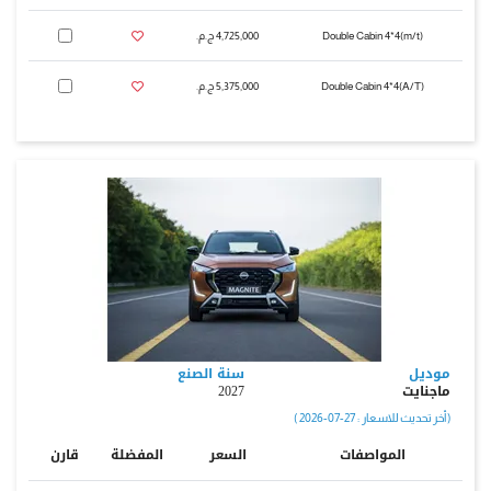
(m/t)Double Cabin 4*4
4,725,000 ج.م.‏
(A/T)Double Cabin 4*4
5,375,000 ج.م.‏
موديل
سنة الصنع
ماجنايت
2027
( أخر تحديث للاسعار : 27-07-2026 )
المواصفات
السعر
المفضلة
قارن