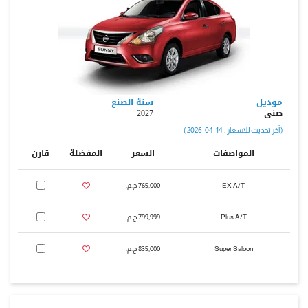
موديل
سنة الصنع
صنى
2027
( أخر تحديث للاسعار : 14-04-2026 )
المواصفات
السعر
المفضلة
قارن
EX A/T
765,000 ج.م.‏
Plus A/T
799,999 ج.م.‏
Super Saloon
835,000 ج.م.‏