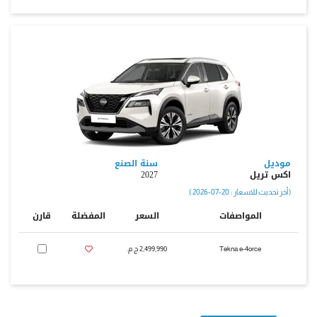
موديل
سنة الصنع
اكس تريل
2027
( أخر تحديث للاسعار : 20-07-2026 )
المواصفات
السعر
المفضلة
قارن
Tekna e-4orce
2,499,990 ج.م.‏