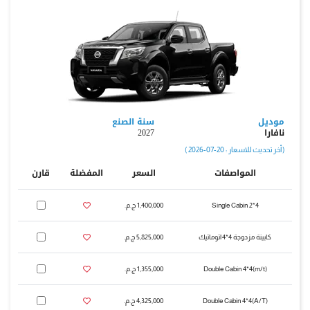
موديل
سنة الصنع
نافارا
2027
( أخر تحديث للاسعار : 20-07-2026 )
المواصفات
السعر
المفضلة
قارن
Single Cabin 2*4
1,400,000 ج.م.‏
كابينة مزدوجة 4*4 اتوماتيك
5,825,000 ج.م.‏
(m/t)Double Cabin 4*4
1,355,000 ج.م.‏
(A/T)Double Cabin 4*4
4,325,000 ج.م.‏