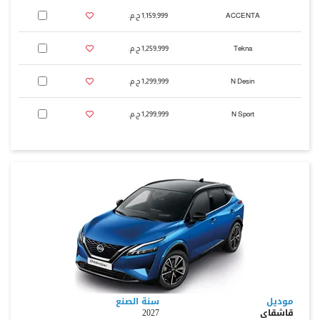
ACCENTA
1,159,999 ج.م.‏
Tekna
1,259,999 ج.م.‏
N Desin
1,299,999 ج.م.‏
N Sport
1,299,999 ج.م.‏
موديل
سنة الصنع
قاشقاى
2027