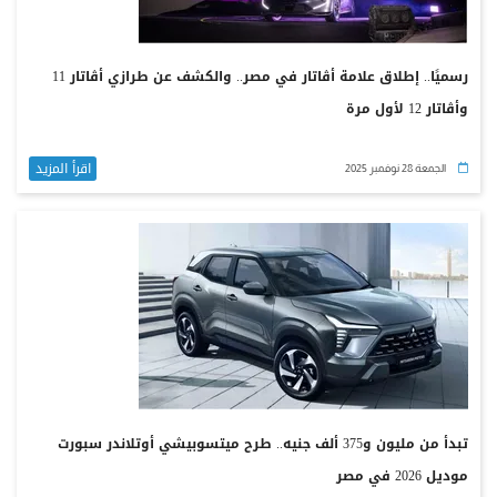
رسميًا.. إطلاق علامة أڤاتار في مصر.. والكشف عن طرازي أڤاتار 11
وأڤاتار 12 لأول مرة
اقرأ المزيد
الجمعة 28 نوفمبر 2025
تبدأ من مليون و375 ألف جنيه.. طرح ميتسوبيشي أوتلاندر سبورت
موديل 2026 في مصر