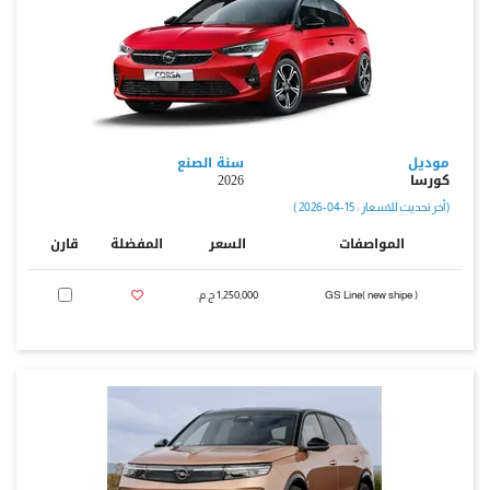
موديل
سنة الصنع
كورسا
2026
( أخر تحديث للاسعار : 15-04-2026 )
المواصفات
السعر
المفضلة
قارن
GS Line( new shipe )
1,250,000 ج.م.‏