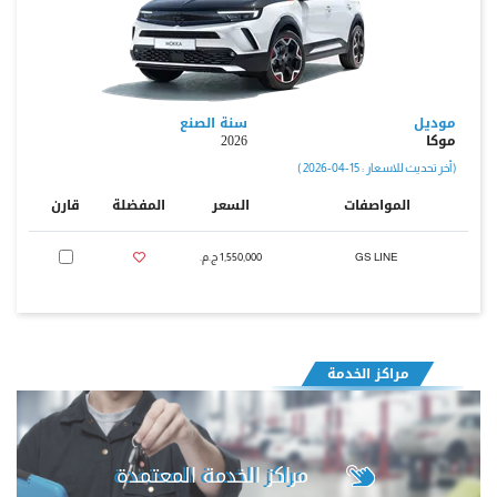
موديل
سنة الصنع
موكا
2026
( أخر تحديث للاسعار : 15-04-2026 )
المواصفات
السعر
المفضلة
قارن
GS LINE
1,550,000 ج.م.‏
مراكز الخدمة
مراكز الخدمة المعتمدة