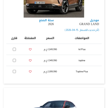
موديل
سنة الصنع
2026
GRAND LAND
( أخر تحديث للاسعار : 15-04-2026 )
المواصفات
السعر
المفضلة
قارن
hil Plus
1,849,990 ج.م.‏
topline
1,949,990 ج.م.‏
Topline Plus
2,099,990 ج.م.‏